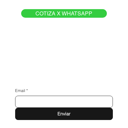
COTIZA X WHATSAPP
Av. Eva Perón 726, B1704 Ramos Mejía, Buenos Aires
grafica@graficaavenida.com.ar
Tel:
01144881186
Instagram
Facebook
WhatsApp
Privacy Policy
Terms & Conditions
Accessibility Statement
Email
*
Enviar